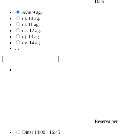
Data
Avui
9
ag.
dl.
10
ag.
dt.
11
ag.
dc.
12
ag.
dj.
13
ag.
dv.
14
ag.
…
Reserva per
Dinar
13:00 - 16:45